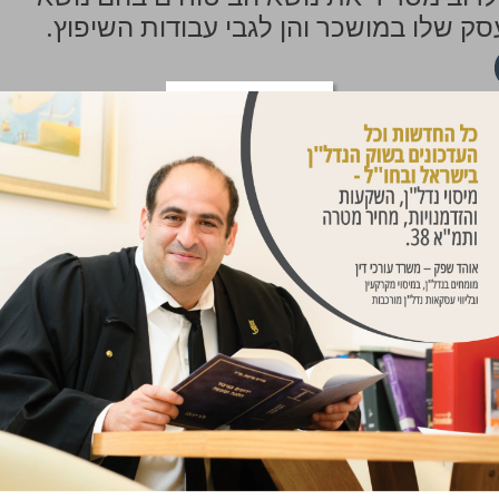
 שלו במושכר והן לגבי עבודות השיפוץ.
ת
– הסכם שכירות לעסק אמור לכלול גם
ות או להיתרים הנדרשים לשוכר בכדי לפתוח א
התאם למטרת השכירות.
ושכר (דמי השכירות)
– האם מדובר בדמי
הפדיון החופשי, לפי הגבוה או לפי הנמוך
מודים למדד המחירים לצרכן או האם יש
 מה. בדרך כלל יש גם התייחסות לדמי
פת, אם יממש השוכר את האופציה שניתנת לו,