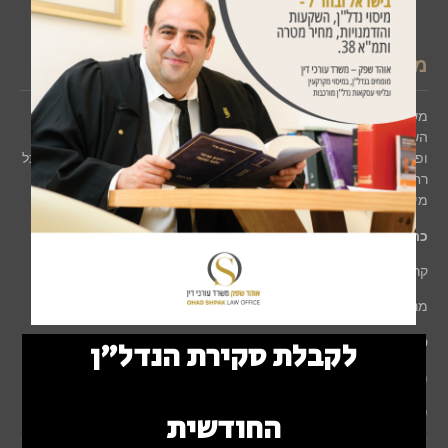
משרד עורכי דין נדלן ומקרקעין
משרדנו מתמחה בנדל"ן ובמיסוי מקרקעין ומייצג בכל בתי המשפט
השונים בישראל. המשרד מייצג יזמים ודיירים בפרויקטים של תמ"א 38
ופינוי בינוי, מייצג זוכים וקבוצות זוכים בפרויקטים של מחיר למשתכן בכל
רחבי הארץ ומלווה עסקאות נדל"ן מורכבות בחו"ל. למשרד מומחיות
מיוחדת גם בנושאי ירושות, צוואות ועיזבונות.
כתובות המשרדים
:
קרן היסוד 34, ירושלים.
מנחם בגין 7, רמת גן (בית גיבור).
טלפון:
02-6775435
לקבלת סקירת הנדל"ן
מייל:
ohad@shpak-law.com
קישורים לרשתות החברתיות
החודשית