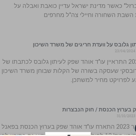
רזל" כאשר מדינת ישראל עדיין כואבת ואבלה על
השבת השחורה וחיילי צה"ל מחרפים
תון גלובס על וועדת חריגים של משרד השיכון
23/04
במרץ 2024 התראיין עו"ד אוהד שפק לעיתון גלובס לכתבתו של
ובסקי שעסקה בשורה של הקלות שבוחן משרד השיכון
ע לפרויקט מחיר למשתכן.
 בערוץ הכנסת / חוק הנבצרות
31/10
בספטמבר 2023 התארח עו"ד אוהד שפק בערוץ הכנסת בפאנל
שעסק בתיקון מס' 12 לחוק יסוד: הממשלה, הידוע גם כתיקון לח