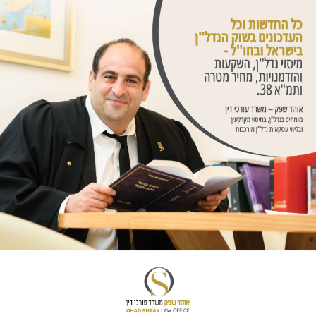
ראש הממשלה על רקע
בחו"ל / TheMarker
27/07
במאי 2023 פרסם עיתון TheMarker כתבה במסגרת Marker
Labe עם עו"ד אוהד שפק. הכתבה עסקה בהשקעות נדל"ן מע
ינתן שמשרדנו ליווה ומלווה משפטית,
גין של עובדי השירות המשפטי / וואלה
22/07
משרדנו הגיש באמצע יולי 2023 בשם עמותת משמר הדמוקרטי
 עתירה לבג"צ נגד פסק דינו של בית הדין הארצי לעבו