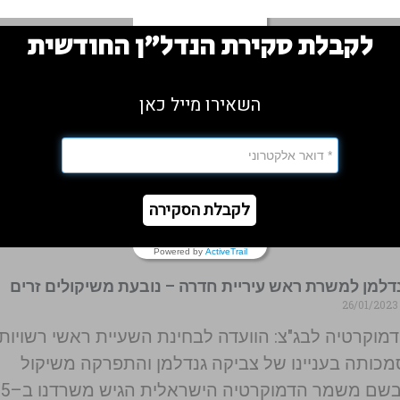
ן
לקבלת סקירת הנדל"ן החודשית
ל-אלבניה / טיראנה טיימס
השאירו מייל כאן
15/04
תחממות יחסי ישראל-אלבניה, הוזמן עו"ד אוהד שפק
לכנס שנערך בסוף מרץ 2023 בטיראנה, בירת אלבניה. שבוע
נועד לפתוח את השוק
לקבלת הסקירה
Powered by
ActiveTrail
דלמן למשרת ראש עיריית חדרה – נובעת משיקולים זרים
26/01
וקרטיה לבג"צ: הוועדה לבחינת השעיית ראשי רשויות
כותה בעניינו של צביקה גנדלמן והתפרקה משיקול
שם משמר הדמוקרטיה הישראלית הגיש משרדנו ב–5