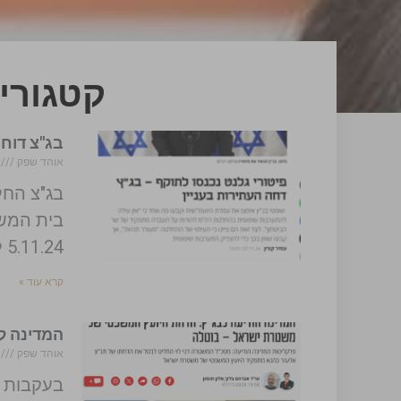
קטגוריה
בג"צ דוח
אוהד שפק
/2025
בית המש
5.11.24 להעביר מכהונה את שטר הביטחון,
קרא עוד »
המדינה ל
אוהד שפק
/2025
בעקבות ע