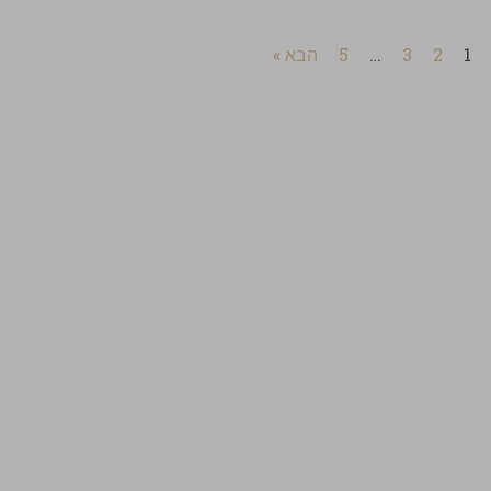
1
2
3
…
5
הבא »