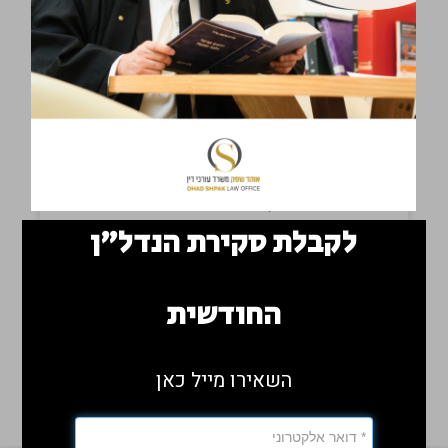
ועיזבונות. לפרטים ושאלו
מוזמנים לצור קשר.
כתובות המשרד: ירושלים
רחוב קרן היסוד 34.
רמת גן: מנחם בגין 7 (בית
גיבור ספורט - קומה 33).
טלפון: 02-6775435
לקבלת סקירת הנדל"ן
החודשית
השאר תגובה
השאירו מייל כאן