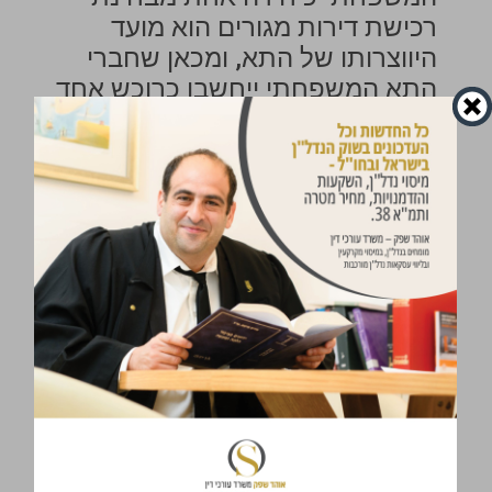
רכישת דירות מגורים הוא מועד
היווצרותו של התא, ומכאן שחברי
התא המשפחתי ייחשבו כרוכש אחד
רק לגבי דירות שנרכשו לאחר
הנישואין.
הלכת פלם גם הורחבה לאחר מכן
– בעניין רוזנשטיין סופי (ו"ע
1038/03 רוזנשטיין סופי נ' מנהל
מס שבח נתניה) נדון מצב בו בני זוג
חתמו על הסכם ממון לפני
נישואיהם, אשר קבע הפרדה
מוחלטת ברכוש שכל אחד מהם
הביא איתו לחיי הנישואים, ובכל