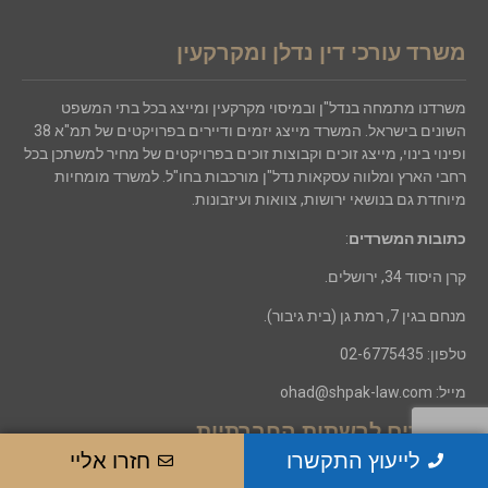
משרד עורכי דין נדלן ומקרקעין
משרדנו מתמחה בנדל"ן ובמיסוי מקרקעין ומייצג בכל בתי המשפט
השונים בישראל. המשרד מייצג יזמים ודיירים בפרויקטים של תמ"א 38
ופינוי בינוי, מייצג זוכים וקבוצות זוכים בפרויקטים של מחיר למשתכן בכל
רחבי הארץ ומלווה עסקאות נדל"ן מורכבות בחו"ל. למשרד מומחיות
מיוחדת גם בנושאי ירושות, צוואות ועיזבונות.
כתובות המשרדים
:
קרן היסוד 34, ירושלים.
מנחם בגין 7, רמת גן (בית גיבור).
טלפון:
02-6775435
מייל:
ohad@shpak-law.com
קישורים לרשתות החברתיות
לייעוץ התקשרו
חזרו אליי